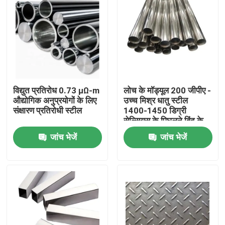
विद्युत प्रतिरोध 0.73 μΩ-m
लोच के मॉड्यूल 200 जीपीए -
औद्योगिक अनुप्रयोगों के लिए
उच्च मिश्र धातु स्टील
संक्षारण प्रतिरोधी स्टील
1400-1450 डिग्री
सेल्सियस के पिघलने बिंदु के
साथ
जांच भेजें
जांच भेजें
होम
हमारे बारे में
संपर्क