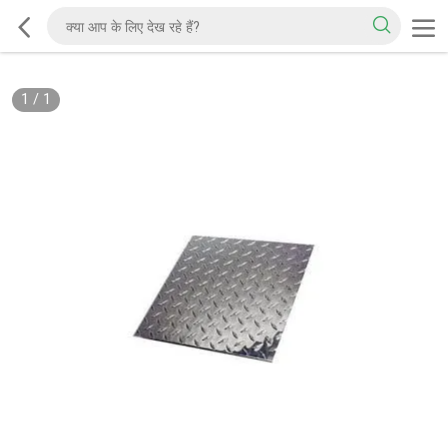
1
/
1