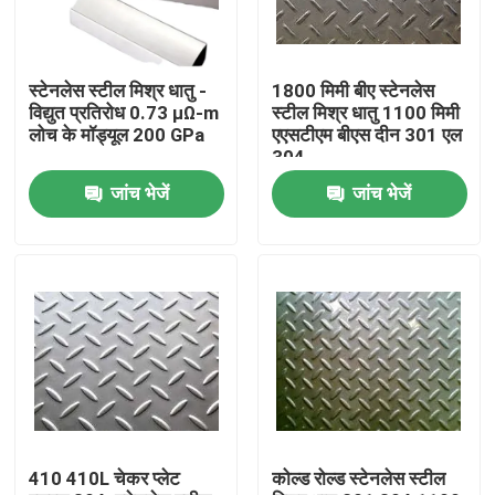
उत्पाद
स्टेनलेस स्टील मिश्र धातु -
1800 मिमी बीए स्टेनलेस
विद्युत प्रतिरोध 0.73 μΩ-m
स्टील मिश्र धातु 1100 मिमी
विडियो
लोच के मॉड्यूल 200 GPa
एएसटीएम बीएस दीन 301 एल
304
जांच भेजें
जांच भेजें
स्टेनलेस स्टील मिश्र धातु
स्टेनलेस स्टील प्लेट शीट
स्टेनलेस स्टील का तार पट्टी
एसएस सजावटी प्रोफ़ाइल
410 410L चेकर प्लेट
कोल्ड रोल्ड स्टेनलेस स्टील
स्टेनलेस स्टील रॉड बार