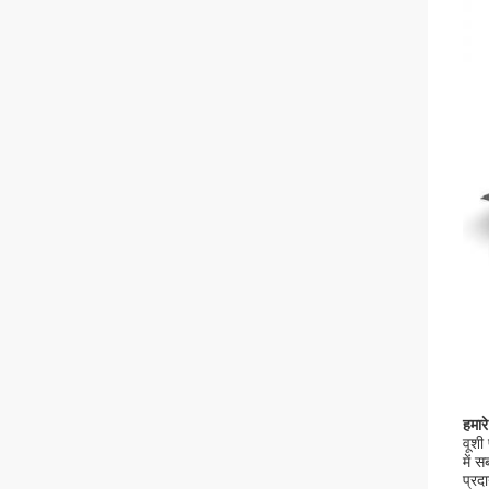
हमारे 
वूशी 
में 
प्रद