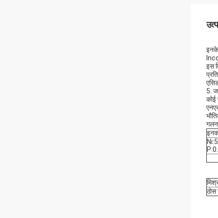
उत्
इनक
Inc
इस म
प्रत
एसिड
5. ज
कोई 
एनएस
भौति
गलन
इनक
Ni:
P:0
मिश्
ठोस