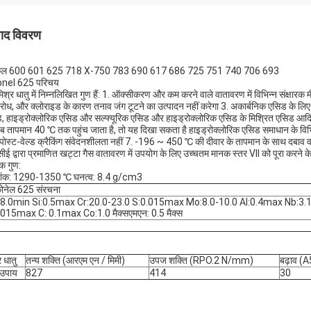
पाद विवरण
ेल 600 601 625 718 X-750 783 690 617 686 725 751 740 706 693
onel 625 परिचय
िश्र धातु में निम्नलिखित गुण हैं: 1. ऑक्सीकरण और कम करने वाले वातावरण में विभिन्न संक्षारक मी
िरोध, और क्लोराइड के कारण तनाव जंग टूटने का उत्पादन नहीं करेगा 3. अकार्बनिक एसिड के लिए उ
, हाइड्रोक्लोरिक एसिड और सल्फ्यूरिक एसिड और हाइड्रोक्लोरिक एसिड के मिश्रित एसिड आदि। 4
ब तापमान 40 ℃ तक पहुंच जाता है, तो यह दिखा सकता है हाइड्रोक्लोरिक एसिड समाधान के विभिन्न स
पोस्ट-वेल्ड क्रैकिंग संवेदनशीलता नहीं 7. -196 ~ 450 ℃ की दीवार के तापमान के साथ दबाव 
ीई द्वारा प्रमाणित खट्टा गैस वातावरण में उपयोग के लिए उच्चतम मानक स्तर VII को पूरा क
क गुण:
ांक: 1290-1350 ℃ घनत्व: 8.4 g/cm3
ोनेल 625 संरचना
58.0min Si:0.5max Cr:20.0-23.0 S:0.015max Mo:8.0-10.0 Al:0.4max Nb:3.
.015max C: 0.1max Co:1.0 मैक्सएमएन: 0.5 मैक्स
र धातु
तन्य शक्ति (आरएम एन / मिमी)
उपज शक्ति (RPO.2 N/mm)
बढ़ाव (
 उपाय
827
414
30