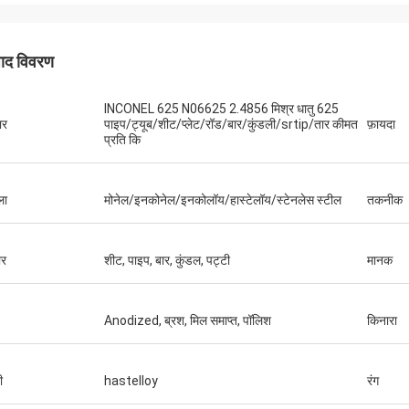
पाद विवरण
INCONEL 625 N06625 2.4856 मिश्र धातु 625
ार
पाइप/ट्यूब/शीट/प्लेट/रॉड/बार/कुंडली/srtip/तार कीमत
फ़ायदा
प्रति कि
ला
मोनेल/इनकोनेल/इनकोलॉय/हास्टेलॉय/स्टेनलेस स्टील
तकनीक
र
शीट, पाइप, बार, कुंडल, पट्टी
मानक
Anodized, ब्रश, मिल समाप्त, पॉलिश
किनारा
ी
hastelloy
रंग