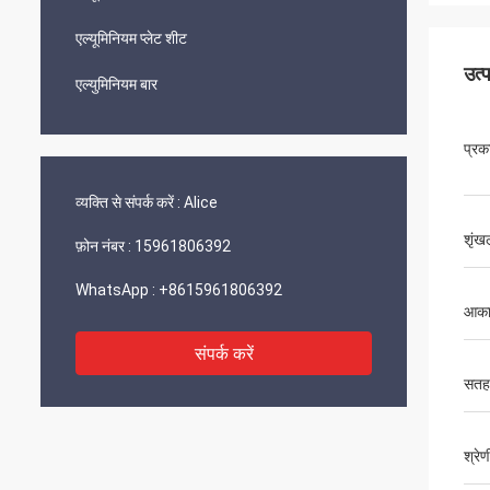
एल्यूमिनियम प्लेट शीट
उत्
एल्युमिनियम बार
प्रक
व्यक्ति से संपर्क करें :
Alice
शृंख
फ़ोन नंबर :
15961806392
WhatsApp :
+8615961806392
आका
संपर्क करें
सतह
श्रेण