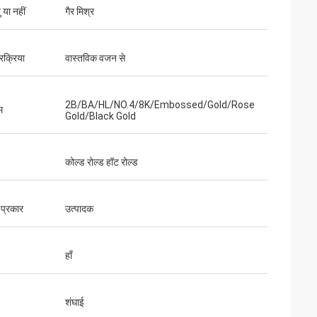
 या नहीं
गैर मिश्र
रक्रिया
वास्तविक वजन से
2B/BA/HL/NO.4/8K/Embossed/Gold/Rose
म
Gold/Black Gold
कोल्ड रोल्ड हॉट रोल्ड
े प्रकार
उत्पादक
हाँ
शंघाई