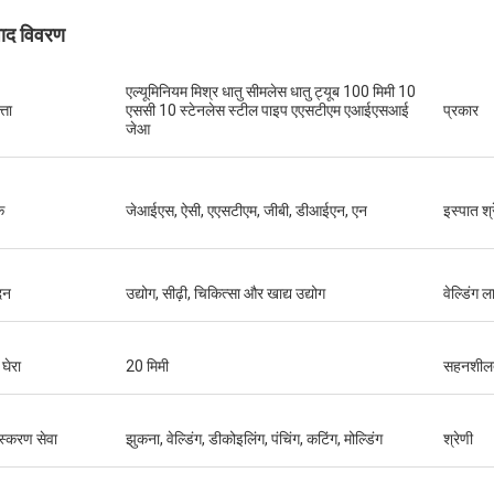
पाद विवरण
एल्यूमिनियम मिश्र धातु सीमलेस धातु ट्यूब 100 मिमी 10
्ता
एससी 10 स्टेनलेस स्टील पाइप एएसटीएम एआईएसआई
प्रकार
जेआ
क
जेआईएस, ऐसी, एएसटीएम, जीबी, डीआईएन, एन
इस्पात श्
दन
उद्योग, सीढ़ी, चिकित्सा और खाद्य उद्योग
वेल्डिंग 
घेरा
20 मिमी
सहनशील
ंस्करण सेवा
झुकना, वेल्डिंग, डीकोइलिंग, पंचिंग, कटिंग, मोल्डिंग
श्रेणी