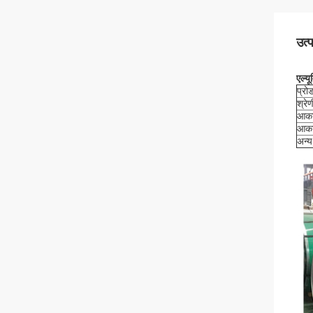
उत्
एल्य
प्रो
श्रेण
आक
आका
अन्य