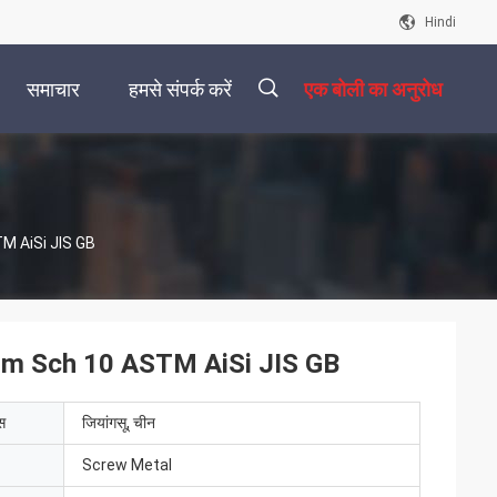
Hindi
समाचार
हमसे संपर्क करें
एक बोली का अनुरोध
描
ASTM AiSi JIS GB
述
प 100mm Sch 10 ASTM AiSi JIS GB
ेस
जियांगसू, चीन
Screw Metal