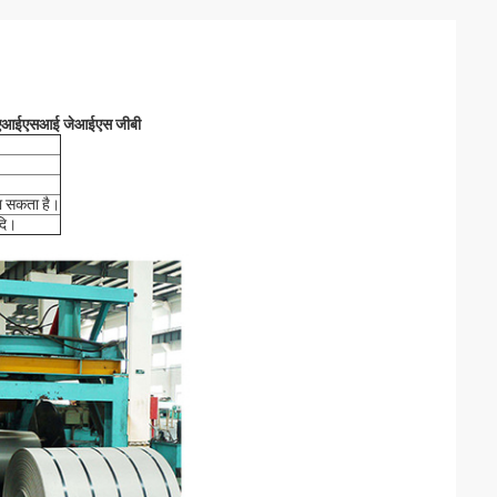
ीएम एआईएसआई जेआईएस जीबी
 सकता है।
दि।