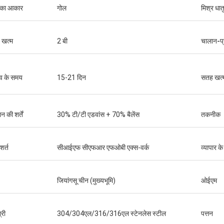
 का आकार
गोल
मिश्र धातु
 खत्म
2 बी
चालान-प्
व के समय
15-21 दिन
सतह खत्
न की शर्तें
30% टी/टी एडवांस + 70% बैलेंस
तकनीक
 शर्त
सीआईएफ सीएफआर एफओबी एक्स-वर्क
व्यापार क
जियांगसू चीन (मुख्यभूमि)
ओईएम
्री
304/304एल/316/316एल स्टेनलेस स्टील
पत्तन