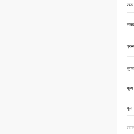
खंड
सतह
प्रस
भुगता
मूल्य
मूल
सामग