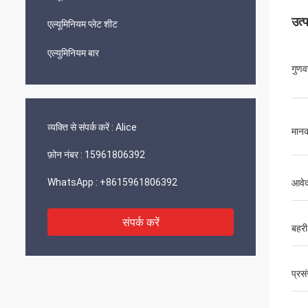
उत्
एल्यूमिनियम प्लेट शीट
एल्युमिनियम बार
गुणवत
व्यक्ति से संपर्क करें :
Alice
मान
फ़ोन नंबर :
15961806392
WhatsApp :
+8615961806392
आवे
संपर्क करें
बहरी 
प्रस