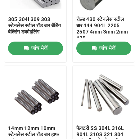
हमारे बारे में
305 304l 309 303
रोल्ड 430 स्टेनलेस स्टील
स्टेनलेस स्टील रॉड बार बेंडिंग
बार 444 904L 2205
वेल्डिंग डकोइलिंग
2507 4mm 3mm 2mm
कारखाना भ्रमण
420
जांच भेजें
जांच भेजें
गुणवत्ता नियंत्रण
संपर्क करें
एक उद्धरण का अनुरोध करें
स्टेनलेस स्टील मिश्र धातु
14mm 12mm 10mm
फैक्टरी SS 304L 316L
स्टेनलेस स्टील रॉड बार हाफ
904L 310S 321 304
स्टेनलेस स्टील प्लेट शीट