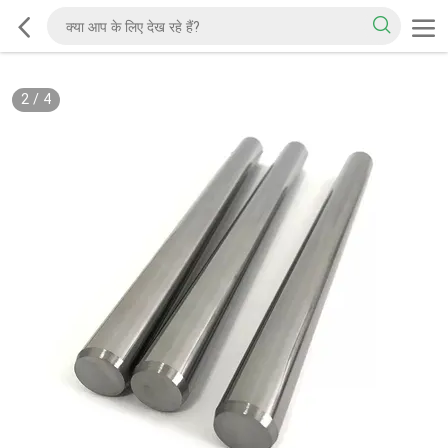
2
/
4