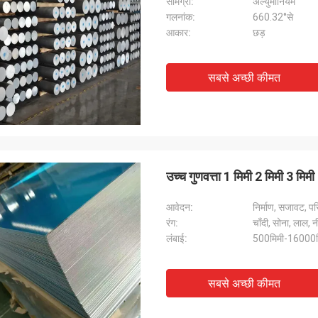
सामग्री:
अल्युमीनियम
गलनांक:
660.32°से
आकार:
छड़
सबसे अच्छी कीमत
उच्च गुणवत्ता 1 मिमी 2 मिमी 3 मि
आवेदन:
निर्माण, सजावट, 
रंग:
चाँदी, सोना, लाल,
लंबाई:
500मिमी-16000म
सबसे अच्छी कीमत