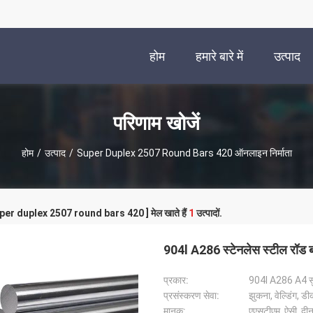
होम
हमारे बारे में
उत्पाद
परिणाम खोजें
होम
/
उत्पाद
/
Super Duplex 2507 Round Bars 420 ऑनलाइन निर्माता
super duplex 2507 round bars 420 ] मेल खाते हैं
1
उत्पादों.
904l A286 स्टेनलेस स्टील रॉड ब
प्रकार:
904l A286 A4 सुप
प्रसंस्करण सेवा:
झुकना, वेल्डिंग, डी
मानक:
एएसटीएम, ऐसी, दी